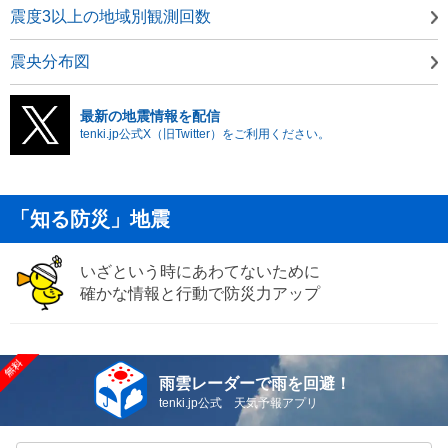
震度3以上の地域別観測回数
震央分布図
最新の地震情報を配信
tenki.jp公式X（旧Twitter）をご利用ください。
「知る防災」地震
いざという時にあわてないために
確かな情報と行動で防災力アップ
雨雲レーダーで雨を回避！
tenki.jp公式 天気予報アプリ