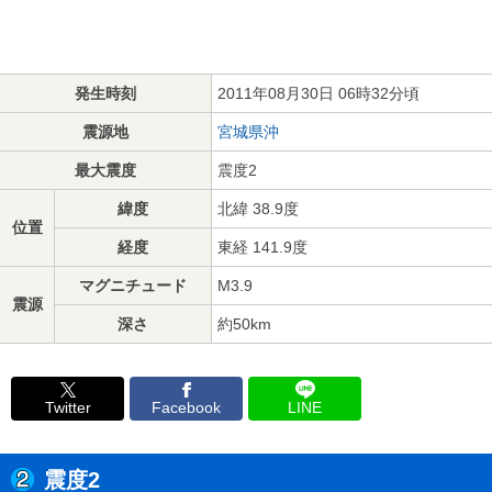
発生時刻
2011年08月30日 06時32分頃
震源地
宮城県沖
最大震度
震度2
緯度
北緯 38.9度
位置
経度
東経 141.9度
マグニチュード
M3.9
震源
深さ
約50km
Twitter
Facebook
LINE
震度2