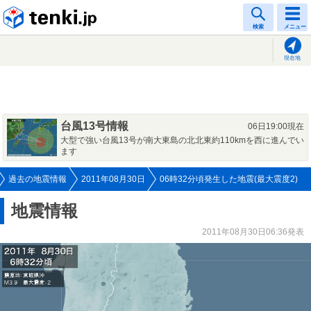
tenki.jp
検索
メニュー
現在地
台風13号情報
06日19:00現在
大型で強い台風13号が南大東島の北北東約110kmを西に進んでい
ます
過去の地震情報
2011年08月30日
06時32分頃発生した地震(最大震度2)
地震情報
2011年08月30日06:36発表