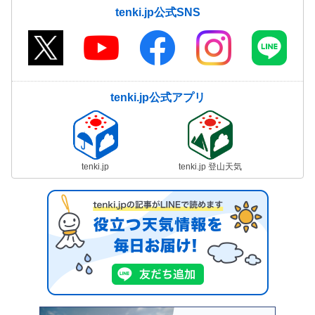
tenki.jp公式SNS
tenki.jp公式アプリ
tenki.jp
tenki.jp 登山天気