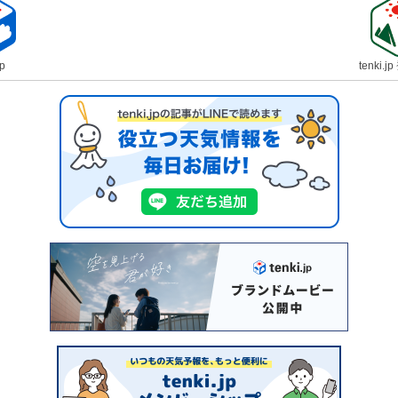
jp
tenki.