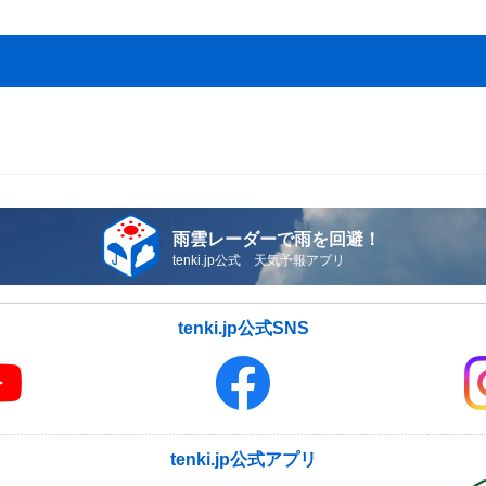
雨雲レーダーで雨を回避！
tenki.jp公式 天気予報アプリ
tenki.jp公式SNS
tenki.jp公式アプリ