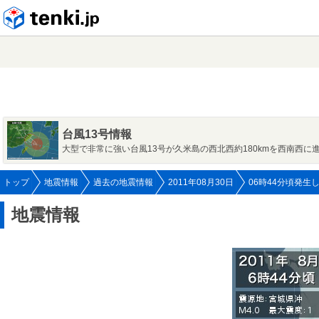
tenki.jp
台風13号情報
大型で非常に強い台風13号が久米島の西北西約180kmを西南西に
トップ
地震情報
過去の地震情報
2011年08月30日
06時44分頃発生
地震情報