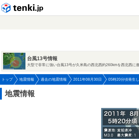
tenki.jp
台風13号情報
大型で非常に強い台風13号が久米島の西北西約260kmを西北西に
トップ
地震情報
過去の地震情報
2011年08月30日
05時20分頃発生
地震情報