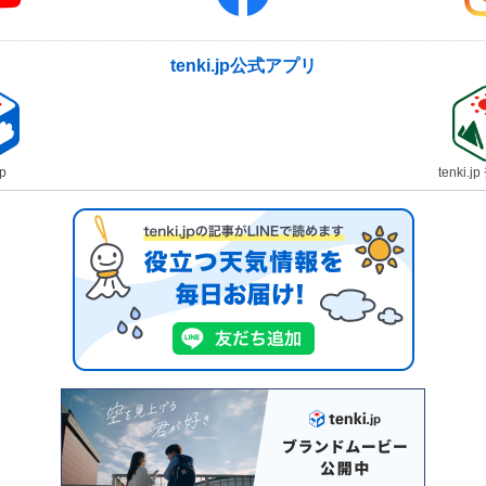
tenki.jp公式アプリ
jp
tenki.