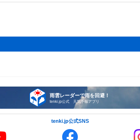
雨雲レーダーで雨を回避！
tenki.jp公式 天気予報アプリ
tenki.jp公式SNS