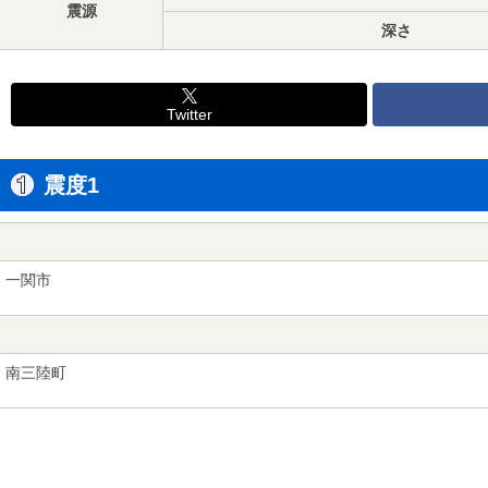
震源
深さ
Twitter
震度1
一関市
南三陸町