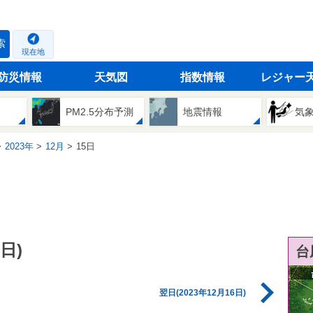
索
現在地
防災情報
天気図
指数情報
レジャー
PM2.5分布予測
地震情報
気
2023年
12月
15日
日)
台
翌日(2023年12月16日)