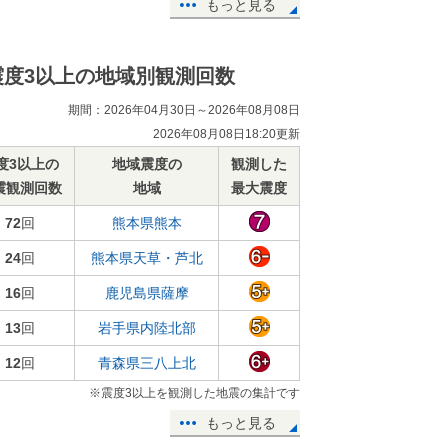
もっと見る
震度3以上の地域別観測回数
期間：2026年04月30日～2026年08月08日
2026年08月08日18:20更新
度3以上の
地域震度の
観測した
震観測回数
地域
最大震度
72
回
熊本県熊本
24
回
熊本県天草・芦北
16
回
鹿児島県薩摩
13
回
岩手県内陸北部
12
回
青森県三八上北
※震度3以上を観測した地震の集計です
もっと見る