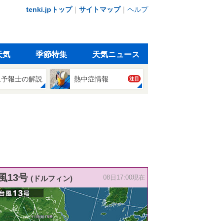
tenki.jpトップ
｜
サイトマップ
｜
ヘルプ
天気
季節特集
天気ニュース
象予報士の解説
熱中症情報
注目
風13号
(ドルフィン)
08日17:00現在