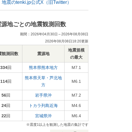
地震のtenki.jp公式X（旧Twitter）
震源地ごとの地震観測回数
期間：2026年04月30日～2026年08月08日
2026年08月08日18:20更新
地震規模
震観測回数
震源地
の最大
334
回
熊本県熊本地方
M7.1
熊本県天草・芦北地
114
回
M6.1
方
56
回
岩手県沖
M7.2
24
回
トカラ列島近海
M4.6
22
回
宮城県沖
M6.4
※震度1以上を観測した地震の集計です