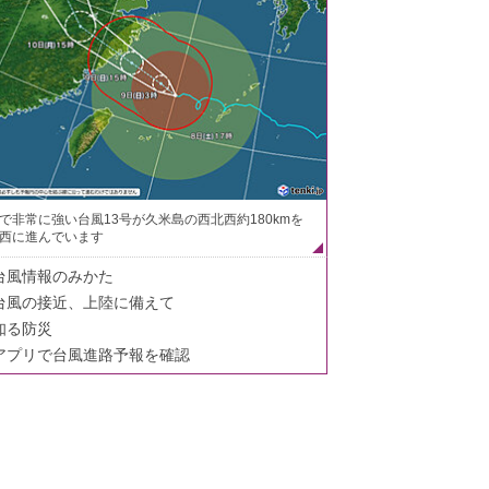
で非常に強い台風13号が久米島の西北西約180kmを
西に進んでいます
台風情報のみかた
台風の接近、上陸に備えて
知る防災
アプリで台風進路予報を確認