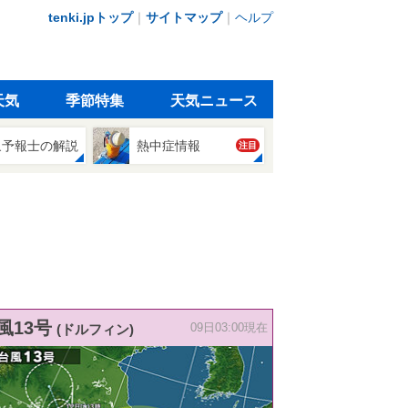
tenki.jpトップ
｜
サイトマップ
｜
ヘルプ
天気
季節特集
天気ニュース
象予報士の解説
熱中症情報
注目
風13号
(ドルフィン)
09日03:00現在