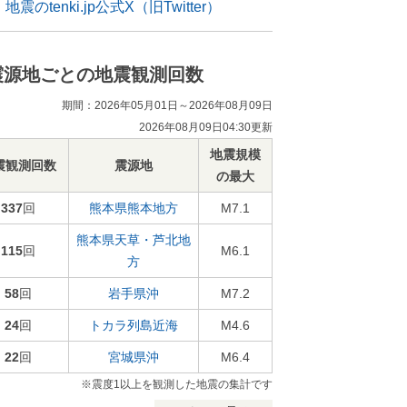
地震のtenki.jp公式X（旧Twitter）
震源地ごとの地震観測回数
期間：2026年05月01日～2026年08月09日
2026年08月09日04:30更新
地震規模
震観測回数
震源地
の最大
337
回
熊本県熊本地方
M7.1
熊本県天草・芦北地
115
回
M6.1
方
58
回
岩手県沖
M7.2
24
回
トカラ列島近海
M4.6
22
回
宮城県沖
M6.4
※震度1以上を観測した地震の集計です