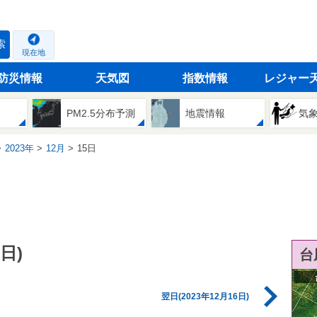
索
現在地
防災情報
天気図
指数情報
レジャー
PM2.5分布予測
地震情報
気
2023年
12月
15日
日)
台
翌日(2023年12月16日)