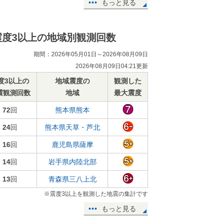
もっと見る
震度3以上の地域別観測回数
期間：2026年05月01日～2026年08月09日
2026年08月09日04:21更新
度3以上の
地域震度の
観測した
震観測回数
地域
最大震度
72
回
熊本県熊本
24
回
熊本県天草・芦北
16
回
鹿児島県薩摩
14
回
岩手県内陸北部
13
回
青森県三八上北
※震度3以上を観測した地震の集計です
もっと見る