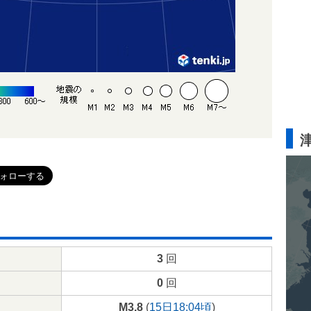
3
回
0
回
M3.8
(
15日18:04頃
)