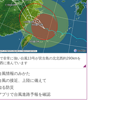
で非常に強い台風13号が宮古島の北北西約290kmを
西に進んでいます
台風情報のみかた
台風の接近、上陸に備えて
知る防災
アプリで台風進路予報を確認