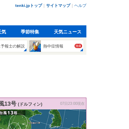
tenki.jpトップ
｜
サイトマップ
｜
ヘルプ
天気
季節特集
天気ニュース
象予報士の解説
熱中症情報
注目
風13号
(ドルフィン)
07日23:00現在