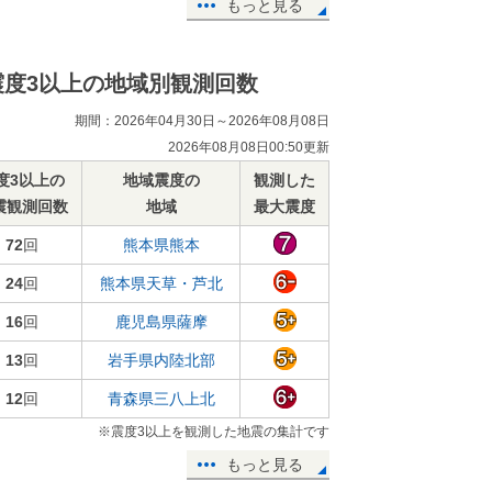
もっと見る
震度3以上の地域別観測回数
期間：2026年04月30日～2026年08月08日
2026年08月08日00:50更新
度3以上の
地域震度の
観測した
震観測回数
地域
最大震度
72
回
熊本県熊本
24
回
熊本県天草・芦北
16
回
鹿児島県薩摩
13
回
岩手県内陸北部
12
回
青森県三八上北
※震度3以上を観測した地震の集計です
もっと見る