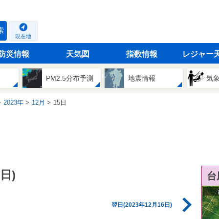
索
現在地
防災情報
天気図
指数情報
レジャー
PM2.5分布予測
地震情報
気
2023年
12月
15日
日)
台
翌日(2023年12月16日)