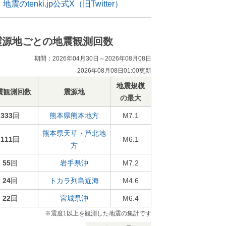
地震のtenki.jp公式X（旧Twitter）
震源地ごとの地震観測回数
期間：2026年04月30日～2026年08月08日
2026年08月08日01:00更新
地震規模
震観測回数
震源地
の最大
333
回
熊本県熊本地方
M7.1
熊本県天草・芦北地
111
回
M6.1
方
55
回
岩手県沖
M7.2
24
回
トカラ列島近海
M4.6
22
回
宮城県沖
M6.4
※震度1以上を観測した地震の集計です