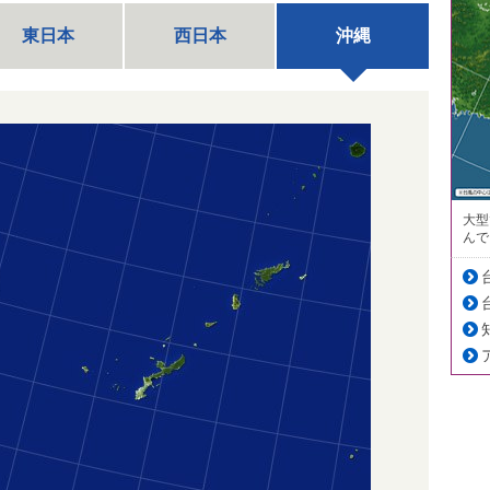
東日本
西日本
沖縄
大型
んで