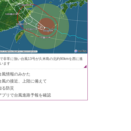
で非常に強い台風13号が久米島の北約90kmを西に進
います
台風情報のみかた
台風の接近、上陸に備えて
知る防災
アプリで台風進路予報を確認