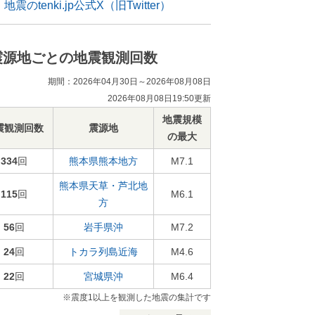
地震のtenki.jp公式X（旧Twitter）
震源地ごとの地震観測回数
期間：2026年04月30日～2026年08月08日
2026年08月08日19:50更新
地震規模
震観測回数
震源地
の最大
334
回
熊本県熊本地方
M7.1
熊本県天草・芦北地
115
回
M6.1
方
56
回
岩手県沖
M7.2
24
回
トカラ列島近海
M4.6
22
回
宮城県沖
M6.4
※震度1以上を観測した地震の集計です