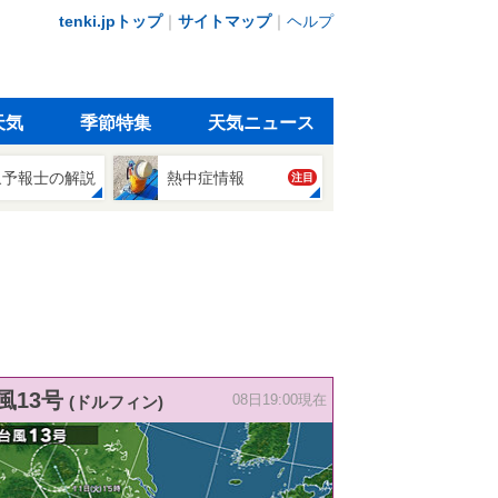
tenki.jpトップ
｜
サイトマップ
｜
ヘルプ
天気
季節特集
天気ニュース
象予報士の解説
熱中症情報
注目
風13号
(ドルフィン)
08日19:00現在