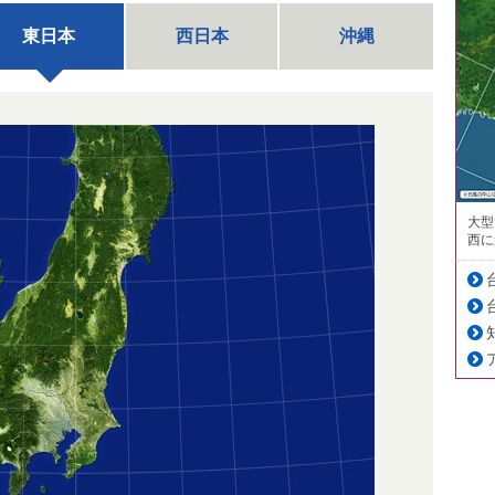
東日本
西日本
沖縄
大型
西に