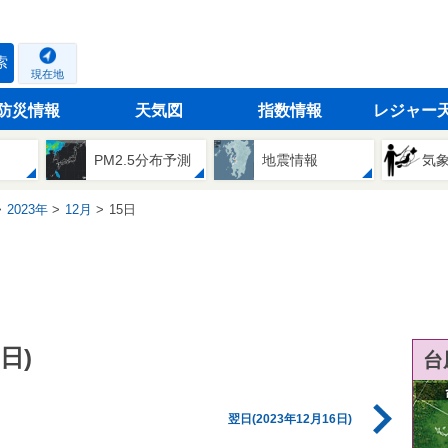
索
現在地
防災情報
天気図
指数情報
レジャー
PM2.5分布予測
地震情報
気
2023年
12月
15日
日)
台
翌日(2023年12月16日)