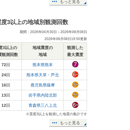
もっと見る
震度3以上の地域別観測回数
期間：2026年04月30日～2026年08月08日
2026年08月08日19:50更新
度3以上の
地域震度の
観測した
震観測回数
地域
最大震度
72
回
熊本県熊本
24
回
熊本県天草・芦北
16
回
鹿児島県薩摩
13
回
岩手県内陸北部
12
回
青森県三八上北
※震度3以上を観測した地震の集計です
もっと見る