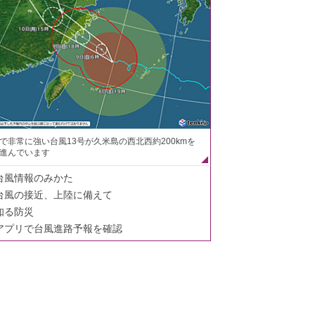
で非常に強い台風13号が久米島の西北西約200kmを
進んでいます
台風情報のみかた
台風の接近、上陸に備えて
知る防災
アプリで台風進路予報を確認