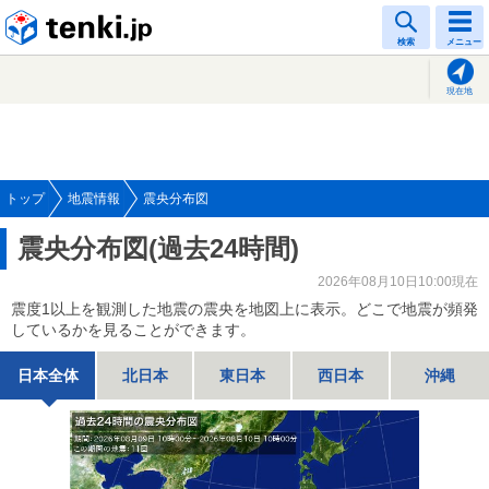
tenki.jp
検索
メニュー
現在地
トップ
地震情報
震央分布図
震央分布図(過去24時間)
2026年08月10日10:00現在
震度1以上を観測した地震の震央を地図上に表示。どこで地震が頻発
しているかを見ることができます。
日本全体
北日本
東日本
西日本
沖縄