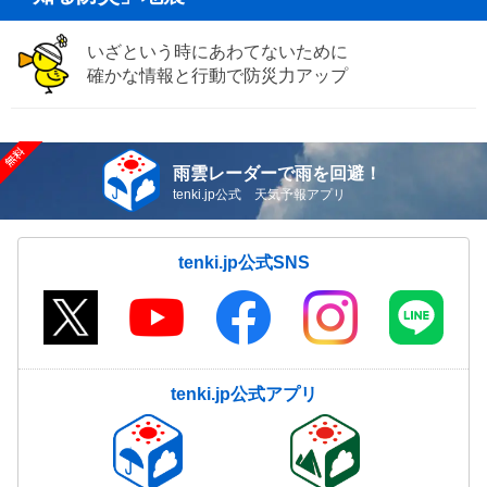
いざという時にあわてないために
確かな情報と行動で防災力アップ
雨雲レーダーで雨を回避！
tenki.jp公式 天気予報アプリ
tenki.jp公式SNS
tenki.jp公式アプリ