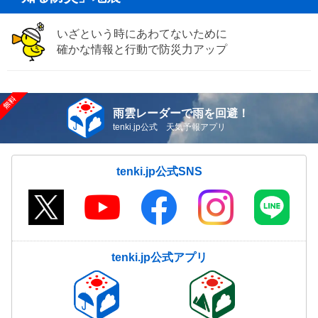
いざという時にあわてないために
確かな情報と行動で防災力アップ
雨雲レーダーで雨を回避！
tenki.jp公式 天気予報アプリ
tenki.jp公式SNS
tenki.jp公式アプリ