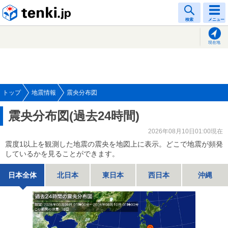
tenki.jp
検索
メニュー
現在地
トップ
地震情報
震央分布図
震央分布図(過去24時間)
2026年08月10日01:00現在
震度1以上を観測した地震の震央を地図上に表示。どこで地震が頻発
しているかを見ることができます。
日本全体
北日本
東日本
西日本
沖縄