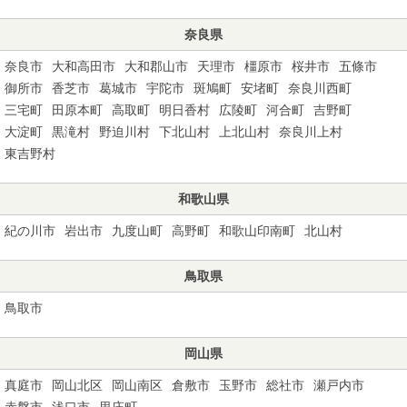
奈良県
奈良市
大和高田市
大和郡山市
天理市
橿原市
桜井市
五條市
御所市
香芝市
葛城市
宇陀市
斑鳩町
安堵町
奈良川西町
三宅町
田原本町
高取町
明日香村
広陵町
河合町
吉野町
大淀町
黒滝村
野迫川村
下北山村
上北山村
奈良川上村
東吉野村
和歌山県
紀の川市
岩出市
九度山町
高野町
和歌山印南町
北山村
鳥取県
鳥取市
岡山県
真庭市
岡山北区
岡山南区
倉敷市
玉野市
総社市
瀬戸内市
赤磐市
浅口市
里庄町