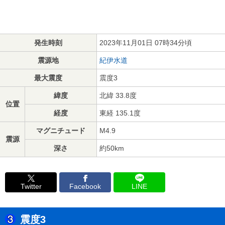
発生時刻
2023年11月01日 07時34分頃
震源地
紀伊水道
最大震度
震度3
緯度
北緯 33.8度
位置
経度
東経 135.1度
マグニチュード
M4.9
震源
深さ
約50km
Twitter
Facebook
LINE
震度3