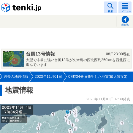
tenki.jp
検索
メニュー
現在地
台風13号情報
08日23:00現在
大型で非常に強い台風13号が久米島の西北西約250kmを西北西に
進んでいます
過去の地震情報
2023年11月01日
07時34分頃発生した地震(最大震度3)
地震情報
2023年11月01日07:39発表