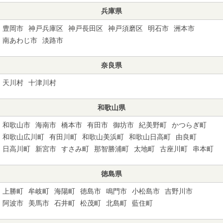
兵庫県
豊岡市
神戸兵庫区
神戸長田区
神戸須磨区
明石市
洲本市
南あわじ市
淡路市
奈良県
天川村
十津川村
和歌山県
和歌山市
海南市
橋本市
有田市
御坊市
紀美野町
かつらぎ町
和歌山広川町
有田川町
和歌山美浜町
和歌山日高町
由良町
日高川町
新宮市
すさみ町
那智勝浦町
太地町
古座川町
串本町
徳島県
上勝町
牟岐町
海陽町
徳島市
鳴門市
小松島市
吉野川市
阿波市
美馬市
石井町
松茂町
北島町
藍住町