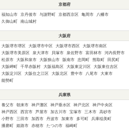
京都府
福知山市
京丹後市
与謝野町
京都西京区
亀岡市
八幡市
久御山町
南山城村
大阪府
大阪堺市堺区
大阪堺市中区
大阪堺市西区
大阪堺市南区
大阪堺市美原区
泉大津市
貝塚市
泉佐野市
富田林市
河内長野市
松原市
大阪和泉市
大阪狭山市
阪南市
忠岡町
熊取町
田尻町
大阪岬町
千早赤阪村
大阪福島区
大阪東淀川区
大阪東住吉区
大阪淀川区
大阪住之江区
大阪北区
豊中市
八尾市
大東市
能勢町
兵庫県
養父市
朝来市
神戸灘区
神戸垂水区
神戸北区
神戸中央区
神戸西区
西宮市
芦屋市
加古川市
宝塚市
三木市
高砂市
小野市
三田市
加西市
丹波市
加東市
多可町
兵庫稲美町
播磨町
姫路市
赤穂市
たつの市
福崎町