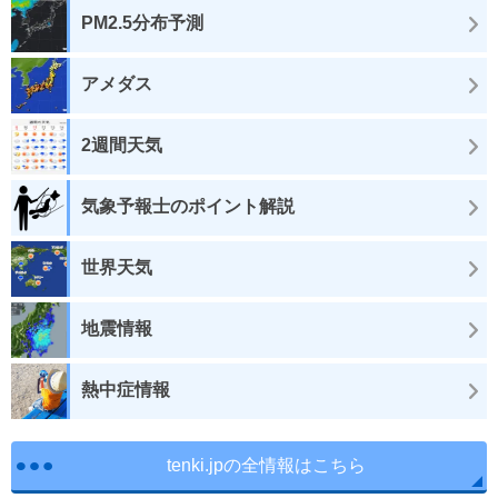
PM2.5分布予測
アメダス
2週間天気
気象予報士のポイント解説
世界天気
地震情報
熱中症情報
tenki.jpの全情報はこちら