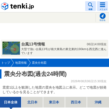
tenki.jp
検索
メニュー
現在地
台風13号情報
06日14:00現在
大型で強い台風13号が南大東島の東北東約190kmを西北西に進ん
でいます
トップ
地震情報
震央分布図
震央分布図(過去24時間)
2026年08月06日15:30現在
震度1以上を観測した地震の震央を地図上に表示。どこで地震が頻発
しているかを見ることができます。
日本全体
北日本
東日本
西日本
沖縄