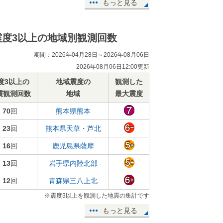
もっと見る
震度3以上の地域別観測回数
期間：2026年04月28日～2026年08月06日
2026年08月06日12:00更新
度3以上の
地域震度の
観測した
震観測回数
地域
最大震度
70
回
熊本県熊本
23
回
熊本県天草・芦北
16
回
鹿児島県薩摩
13
回
岩手県内陸北部
12
回
青森県三八上北
※震度3以上を観測した地震の集計です
もっと見る