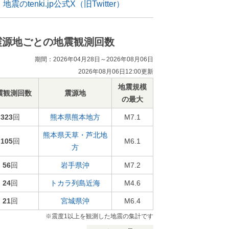
地震のtenki.jp公式X（旧Twitter）
震源地ごとの地震観測回数
期間：2026年04月28日～2026年08月06日
2026年08月06日12:00更新
地震規模
震観測回数
震源地
の最大
323
回
熊本県熊本地方
M7.1
熊本県天草・芦北地
105
回
M6.1
方
56
回
岩手県沖
M7.2
24
回
トカラ列島近海
M4.6
21
回
宮城県沖
M6.4
※震度1以上を観測した地震の集計です