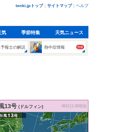
tenki.jpトップ
｜
サイトマップ
｜
ヘルプ
天気
季節特集
天気ニュース
象予報士の解説
熱中症情報
注目
風13号
(ドルフィン)
06日11:00現在