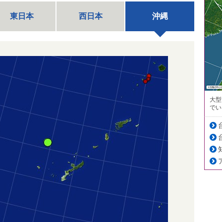
東日本
西日本
沖縄
大型
でい