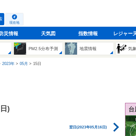
索
現在地
防災情報
天気図
指数情報
レジャー
PM2.5分布予測
地震情報
気
2023年
05月
15日
日)
台
翌日(2023年05月16日)