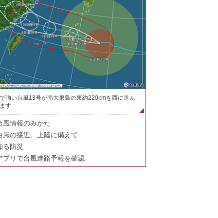
で強い台風13号が南大東島の東約220kmを西に進ん
ます
台風情報のみかた
台風の接近、上陸に備えて
知る防災
アプリで台風進路予報を確認