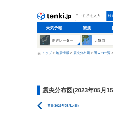
tenki.jp
検
天気予報
観測
雨雲レーダー
天気図
トップ
地震情報
震央分布図
過去の一覧
震央分布図(2023年05月15
前日(2023年05月14日)