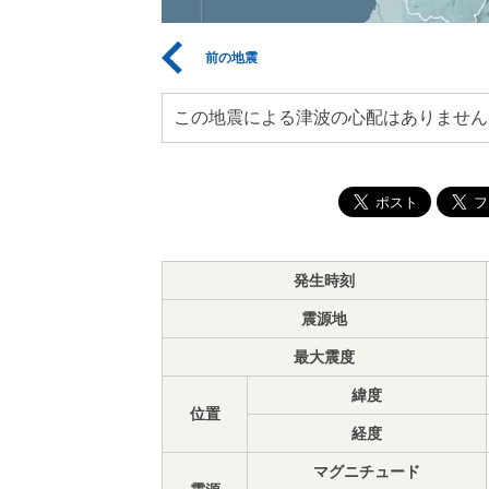
前の地震
この地震による津波の心配はありません
発生時刻
震源地
最大震度
緯度
位置
経度
マグニチュード