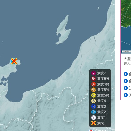
大型
進ん