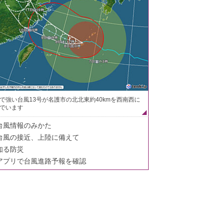
で強い台風13号が名護市の北北東約40kmを西南西に
でいます
台風情報のみかた
台風の接近、上陸に備えて
知る防災
アプリで台風進路予報を確認