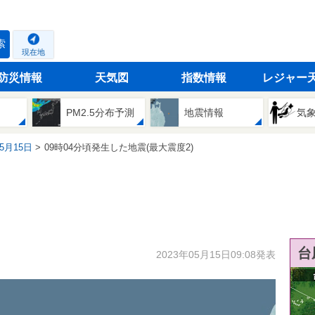
索
現在地
防災情報
天気図
指数情報
レジャー
PM2.5分布予測
地震情報
気
05月15日
09時04分頃発生した地震(最大震度2)
台
2023年05月15日09:08発表