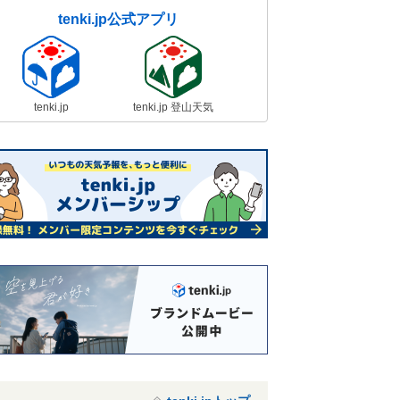
tenki.jp公式アプリ
tenki.jp
tenki.jp 登山天気