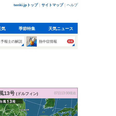
tenki.jpトップ
｜
サイトマップ
｜
ヘルプ
天気
季節特集
天気ニュース
象予報士の解説
熱中症情報
注目
風13号
(ドルフィン)
07日13:00現在