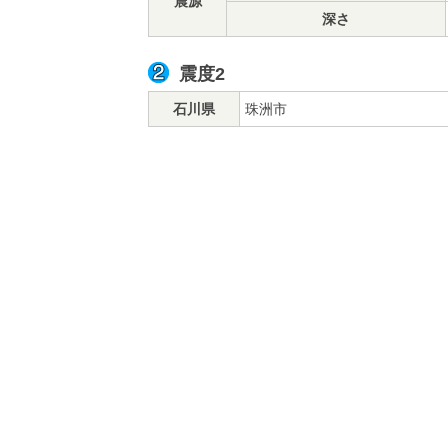
震源
深さ
震度2
石川県
珠洲市