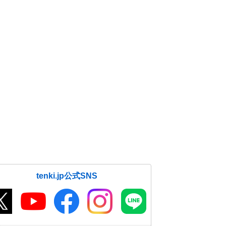
tenki.jp公式SNS