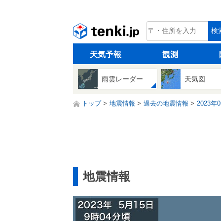
tenki.jp
検
天気予報
観測
雨雲レーダー
天気図
トップ
地震情報
過去の地震情報
2023年
地震情報