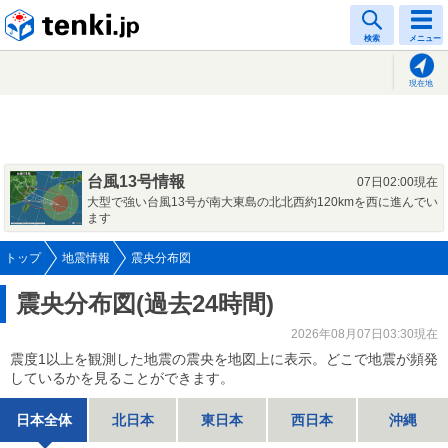
tenki.jp
検索
メニュー
現在地
台風13号情報
07日02:00現在
大型で強い台風13号が南大東島の北北西約120kmを西に進んでい
ます
トップ
地震情報
震央分布図
震央分布図(過去24時間)
2026年08月07日03:30現在
震度1以上を観測した地震の震央を地図上に表示。どこで地震が頻発
しているかを見ることができます。
日本全体
北日本
東日本
西日本
沖縄