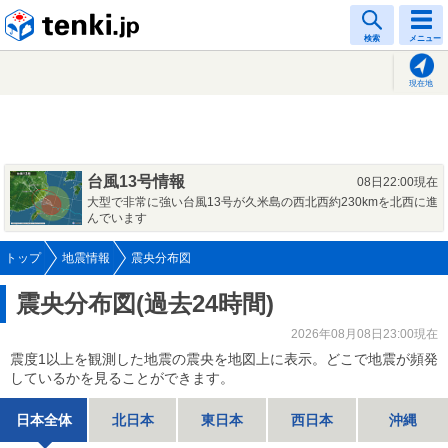
tenki.jp
検索
メニュー
現在地
台風13号情報
08日22:00現在
大型で非常に強い台風13号が久米島の西北西約230kmを北西に進
んでいます
トップ
地震情報
震央分布図
震央分布図(過去24時間)
2026年08月08日23:00現在
震度1以上を観測した地震の震央を地図上に表示。どこで地震が頻発
しているかを見ることができます。
日本全体
北日本
東日本
西日本
沖縄