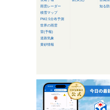
雨雲レーダー
知る防
積雪マップ
PM2.5分布予測
世界の雨雲
雷(予報)
道路気象
黄砂情報