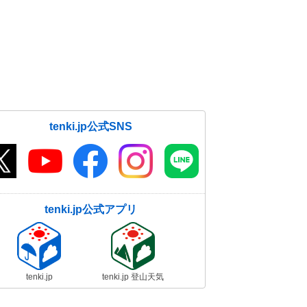
tenki.jp公式SNS
tenki.jp公式アプリ
tenki.jp
tenki.jp 登山天気