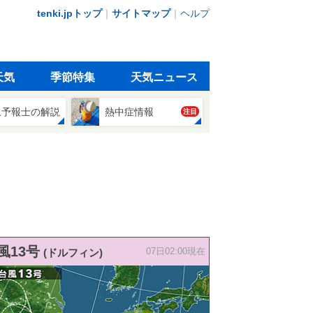
tenki.jpトップ
｜
サイトマップ
｜
ヘルプ
天気
季節特集
天気ニュース
象予報士の解説
熱中症情報
注目
風13号
(ドルフィン)
07日02:00現在