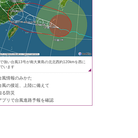
で強い台風13号が南大東島の北北西約120kmを西に
でいます
台風情報のみかた
台風の接近、上陸に備えて
知る防災
アプリで台風進路予報を確認