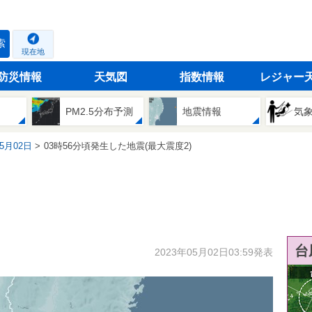
索
現在地
防災情報
天気図
指数情報
レジャー
PM2.5分布予測
地震情報
気
05月02日
03時56分頃発生した地震(最大震度2)
台
2023年05月02日03:59発表