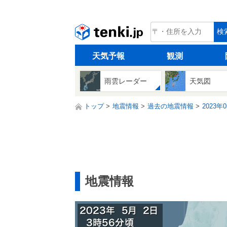
tenki.jp
検
天気予報
観測
雨雲レーダー
天気図
トップ
地震情報
過去の地震情報
2023年
地震情報