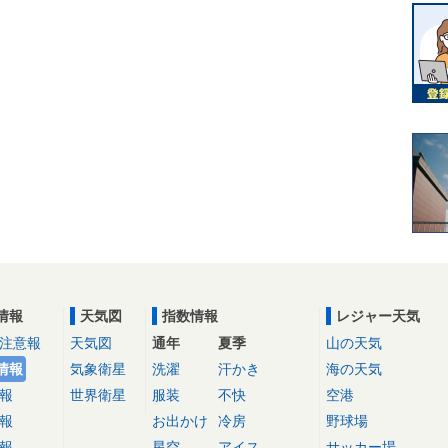
情報
天気図
指数情報
レジャー天気
注意報
天気図
通年
夏季
山の天気
情報
気象衛星
洗濯
汗かき
海の天気
報
世界衛星
服装
不快
空港
報
お出かけ
冷房
野球場
報
星空
アイス
サッカー場