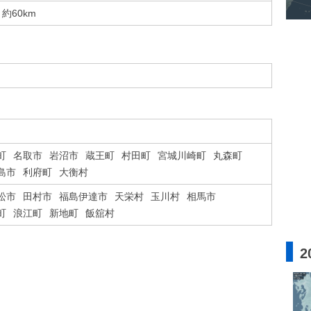
約60km
町
名取市
岩沼市
蔵王町
村田町
宮城川崎町
丸森町
島市
利府町
大衡村
松市
田村市
福島伊達市
天栄村
玉川村
相馬市
町
浪江町
新地町
飯舘村
2