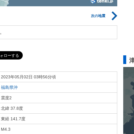
次の地震
。
2023年05月02日 03時56分頃
福島県沖
震度2
北緯 37.8度
東経 141.7度
M4.3