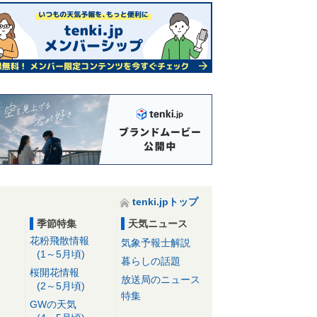
tenki.jpトップ
季節特集
天気ニュース
花粉飛散情報
気象予報士解説
(1～5月頃)
暮らしの話題
桜開花情報
放送局のニュース
(2～5月頃)
特集
GWの天気