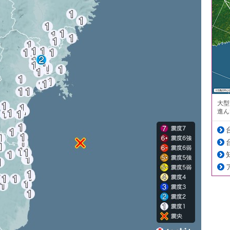
大型
進ん