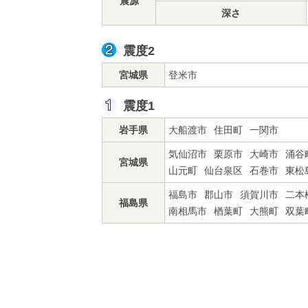
震源
深さ
震度2
宮城県
登米市
震度1
岩手県
大船渡市
住田町
一関市
気仙沼市
栗原市
大崎市
涌谷
宮城県
山元町
仙台泉区
石巻市
東松
福島市
郡山市
須賀川市
二本
福島県
南相馬市
楢葉町
大熊町
双葉