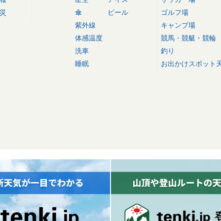
災
傘
ビール
ゴルフ場
紫外線
キャンプ場
体感温度
競馬・競艇・競輪
洗車
釣り
睡眠
お出かけスポット