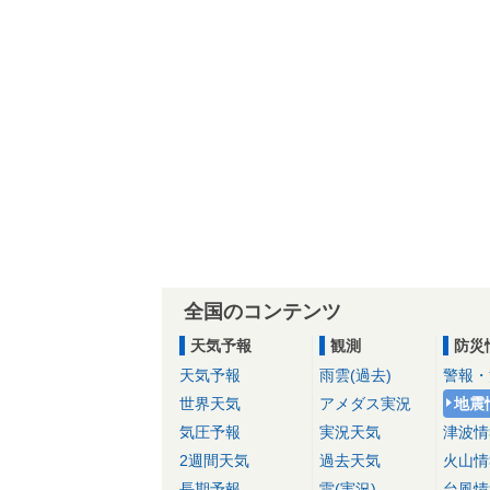
全国のコンテンツ
天気予報
観測
防災
天気予報
雨雲(過去)
警報・
世界天気
アメダス実況
地震
気圧予報
実況天気
津波情
2週間天気
過去天気
火山情
長期予報
雷(実況)
台風情