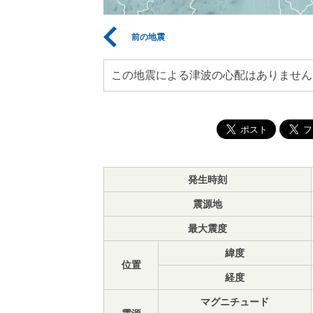
前の地震
この地震による津波の心配はありません
発生時刻
震源地
最大震度
緯度
位置
経度
マグニチュード