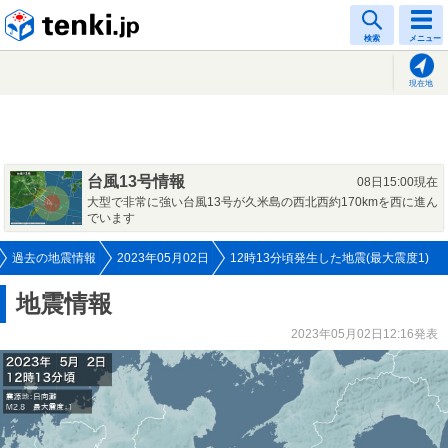
tenki.jp
検索
メニュー
現在地
台風13号情報
08日15:00現在
大型で非常に強い台風13号が久米島の西北西約170kmを西に進ん
でいます
過去の地震情報
2023年05月02日
12時13分頃発生した地震(最大震度1)
地震情報
2023年05月02日12:16発表