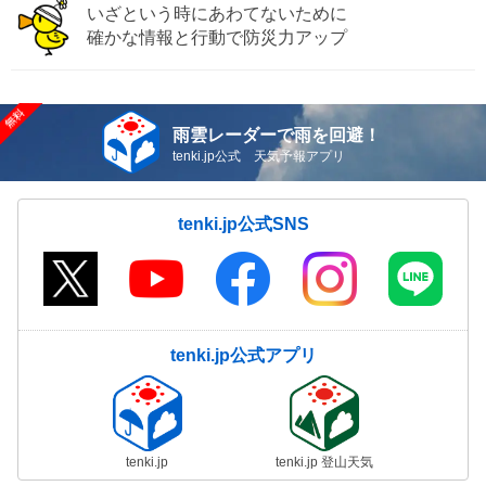
いざという時にあわてないために
確かな情報と行動で防災力アップ
雨雲レーダーで雨を回避！
tenki.jp公式 天気予報アプリ
tenki.jp公式SNS
tenki.jp公式アプリ
tenki.jp
tenki.jp 登山天気