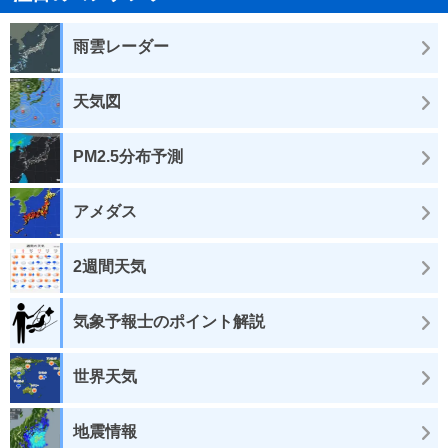
雨雲レーダー
天気図
PM2.5分布予測
アメダス
2週間天気
気象予報士のポイント解説
世界天気
地震情報