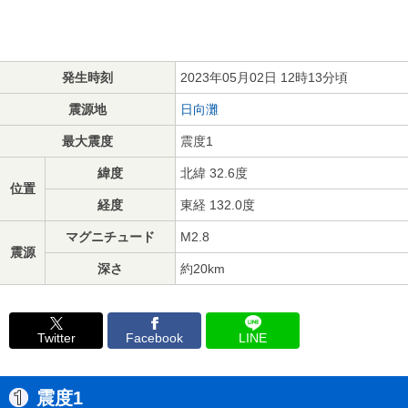
発生時刻
2023年05月02日 12時13分頃
震源地
日向灘
最大震度
震度1
緯度
北緯 32.6度
位置
経度
東経 132.0度
マグニチュード
M2.8
震源
深さ
約20km
Twitter
Facebook
LINE
震度1