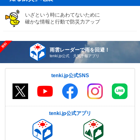
いざという時にあわてないために
確かな情報と行動で防災力アップ
雨雲レーダーで雨を回避！
tenki.jp公式 天気予報アプリ
tenki.jp公式SNS
tenki.jp公式アプリ