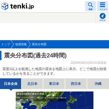
tenki.jp
検索
メニュー
現在地
トップ
地震情報
震央分布図
震央分布図(過去24時間)
2026年08月10日13:30現在
震度1以上を観測した地震の震央を地図上に表示。どこで地震が頻発
しているかを見ることができます。
日本全体
北日本
東日本
西日本
沖縄