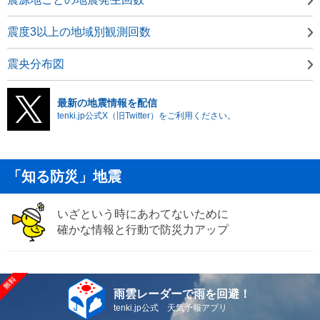
震度3以上の地域別観測回数
震央分布図
最新の地震情報を配信
tenki.jp公式X（旧Twitter）をご利用ください。
「知る防災」地震
いざという時にあわてないために
確かな情報と行動で防災力アップ
雨雲レーダーで雨を回避！
tenki.jp公式 天気予報アプリ