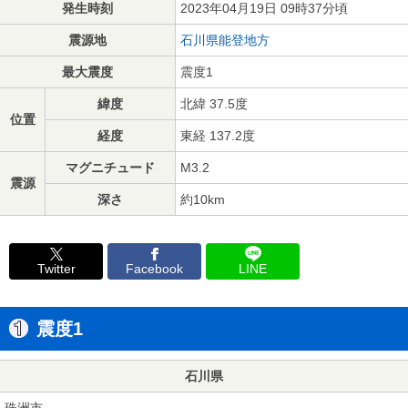
発生時刻
2023年04月19日 09時37分頃
震源地
石川県能登地方
最大震度
震度1
緯度
北緯 37.5度
位置
経度
東経 137.2度
マグニチュード
M3.2
震源
深さ
約10km
Twitter
Facebook
LINE
震度1
石川県
珠洲市