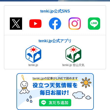
tenki.jp公式SNS
tenki.jp公式アプリ
tenki.jp
tenki.jp 登山天気