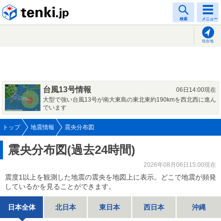
tenki.jp
検索
メニュー
現在地
台風13号情報
06日14:00現在
大型で強い台風13号が南大東島の東北東約190kmを西北西に進ん
でいます
トップ
地震情報
震央分布図
震央分布図(過去24時間)
2026年08月06日15:00現在
震度1以上を観測した地震の震央を地図上に表示。どこで地震が頻発
しているかを見ることができます。
日本全体
北日本
東日本
西日本
沖縄