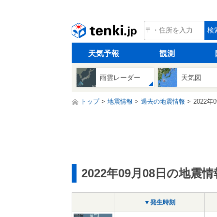
tenki.jp
検
天気予報
観測
雨雲レーダー
天気図
トップ
地震情報
過去の地震情報
2022年
2022年09月08日の地震情
▼発生時刻