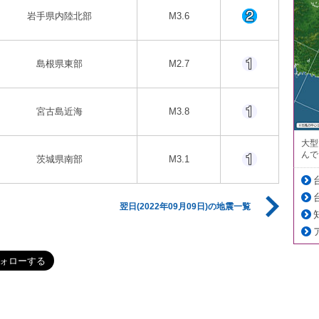
岩手県内陸北部
M3.6
島根県東部
M2.7
宮古島近海
M3.8
大型
んで
茨城県南部
M3.1
翌日(2022年09月09日)の地震一覧