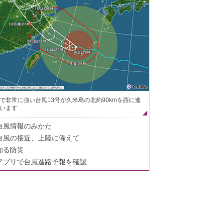
で非常に強い台風13号が久米島の北約90kmを西に進
います
台風情報のみかた
台風の接近、上陸に備えて
知る防災
アプリで台風進路予報を確認