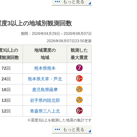
もっと見る
震度3以上の地域別観測回数
期間：2026年04月29日～2026年08月07日
2026年08月07日23:50更新
度3以上の
地域震度の
観測した
震観測回数
地域
最大震度
72
回
熊本県熊本
24
回
熊本県天草・芦北
16
回
鹿児島県薩摩
13
回
岩手県内陸北部
12
回
青森県三八上北
※震度3以上を観測した地震の集計です
もっと見る