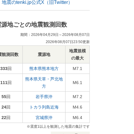
地震のtenki.jp公式X（旧Twitter）
震源地ごとの地震観測回数
期間：2026年04月29日～2026年08月07日
2026年08月07日23:50更新
地震規模
震観測回数
震源地
の最大
333
回
熊本県熊本地方
M7.1
熊本県天草・芦北地
111
回
M6.1
方
55
回
岩手県沖
M7.2
24
回
トカラ列島近海
M4.6
22
回
宮城県沖
M6.4
※震度1以上を観測した地震の集計です