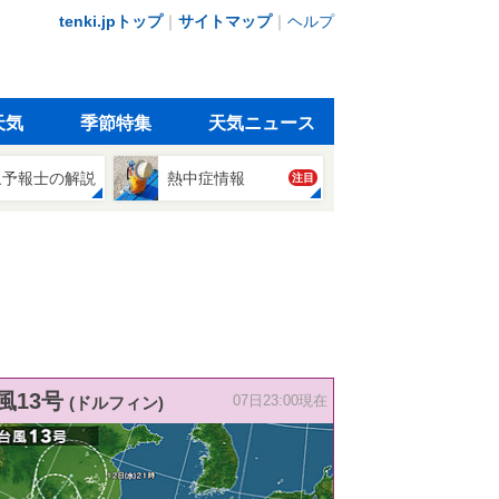
tenki.jpトップ
｜
サイトマップ
｜
ヘルプ
天気
季節特集
天気ニュース
象予報士の解説
熱中症情報
注目
風13号
(ドルフィン)
07日23:00現在