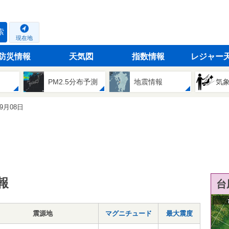
索
現在地
防災情報
天気図
指数情報
レジャー
PM2.5分布予測
地震情報
気
09月08日
報
台
震源地
マグニチュード
最大震度