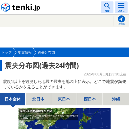
tenki.jp
検索
メニュー
現在地
トップ
地震情報
震央分布図
震央分布図(過去24時間)
2026年08月10日23:30現在
震度1以上を観測した地震の震央を地図上に表示。どこで地震が頻発
しているかを見ることができます。
日本全体
北日本
東日本
西日本
沖縄