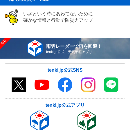
いざという時にあわてないために
確かな情報と行動で防災力アップ
雨雲レーダーで雨を回避！
tenki.jp公式 天気予報アプリ
tenki.jp公式SNS
tenki.jp公式アプリ