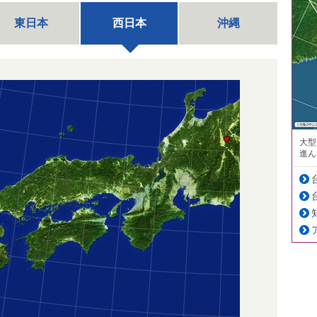
東日本
西日本
沖縄
大型
進ん