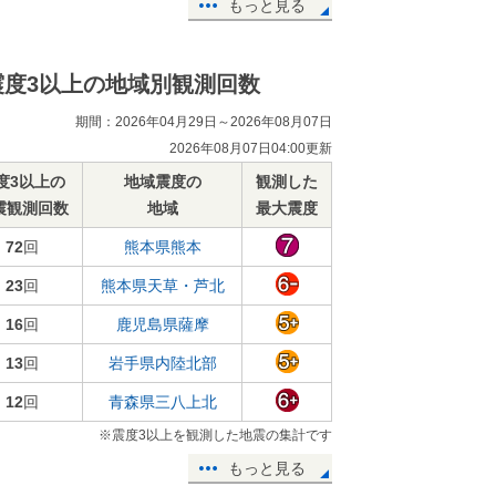
もっと見る
震度3以上の地域別観測回数
期間：2026年04月29日～2026年08月07日
2026年08月07日04:00更新
度3以上の
地域震度の
観測した
震観測回数
地域
最大震度
72
回
熊本県熊本
23
回
熊本県天草・芦北
16
回
鹿児島県薩摩
13
回
岩手県内陸北部
12
回
青森県三八上北
※震度3以上を観測した地震の集計です
もっと見る