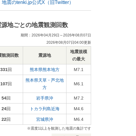
地震のtenki.jp公式X（旧Twitter）
震源地ごとの地震観測回数
期間：2026年04月29日～2026年08月07日
2026年08月07日04:00更新
地震規模
震観測回数
震源地
の最大
331
回
熊本県熊本地方
M7.1
熊本県天草・芦北地
107
回
M6.1
方
54
回
岩手県沖
M7.2
24
回
トカラ列島近海
M4.6
22
回
宮城県沖
M6.4
※震度1以上を観測した地震の集計です