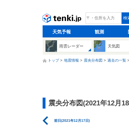
tenki.jp
検
天気予報
観測
雨雲レーダー
天気図
トップ
地震情報
震央分布図
過去の一覧
震央分布図(2021年12月18
前日(2021年12月17日)