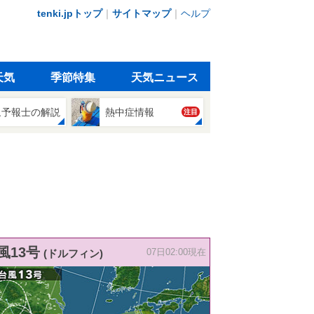
tenki.jpトップ
｜
サイトマップ
｜
ヘルプ
天気
季節特集
天気ニュース
象予報士の解説
熱中症情報
注目
風13号
(ドルフィン)
07日02:00現在