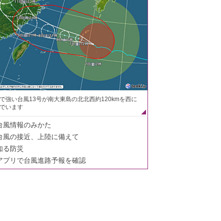
で強い台風13号が南大東島の北北西約120kmを西に
でいます
台風情報のみかた
台風の接近、上陸に備えて
知る防災
アプリで台風進路予報を確認