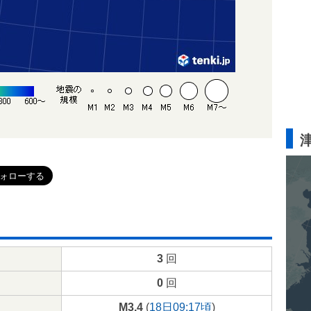
3
回
0
回
M3.4
(
18日09:17頃
)