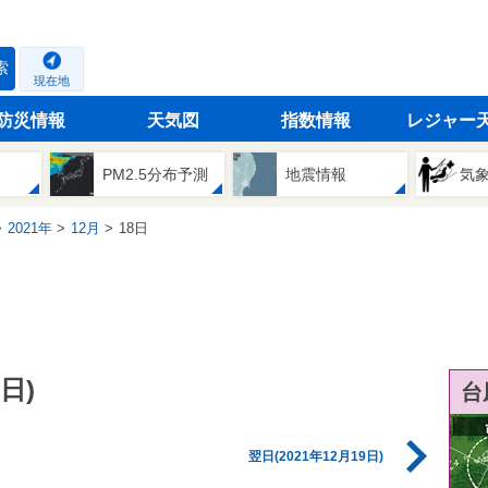
索
現在地
防災情報
天気図
指数情報
レジャー
PM2.5分布予測
地震情報
気
2021年
12月
18日
日)
台
翌日(2021年12月19日)