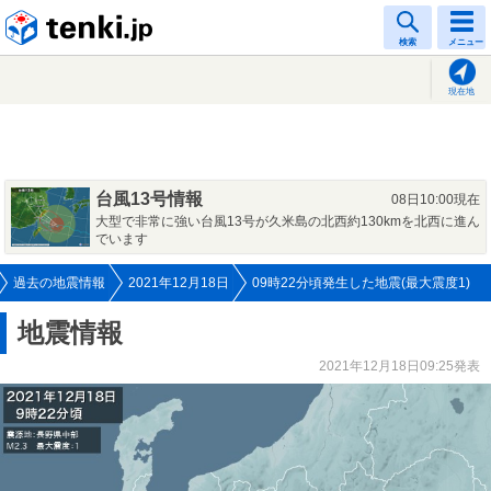
tenki.jp
検索
メニュー
現在地
台風13号情報
08日10:00現在
大型で非常に強い台風13号が久米島の北西約130kmを北西に進ん
でいます
過去の地震情報
2021年12月18日
09時22分頃発生した地震(最大震度1)
地震情報
2021年12月18日09:25発表