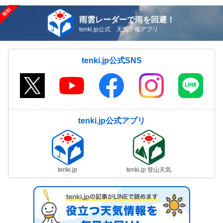
雨雲レーダーで雨を回避！
tenki.jp公式 天気予報アプリ
tenki.jp公式SNS
tenki.jp公式アプリ
tenki.jp
tenki.jp 登山天気