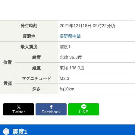
発生時刻
2021年12月18日 09時22分頃
震源地
長野県中部
最大震度
震度1
緯度
北緯 36.3度
位置
経度
東経 138.0度
マグニチュード
M2.3
震源
深さ
約10km
Twitter
Facebook
LINE
震度1