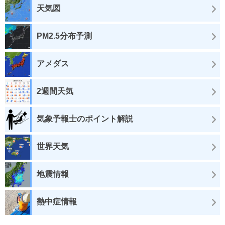
天気図
PM2.5分布予測
アメダス
2週間天気
気象予報士のポイント解説
世界天気
地震情報
熱中症情報