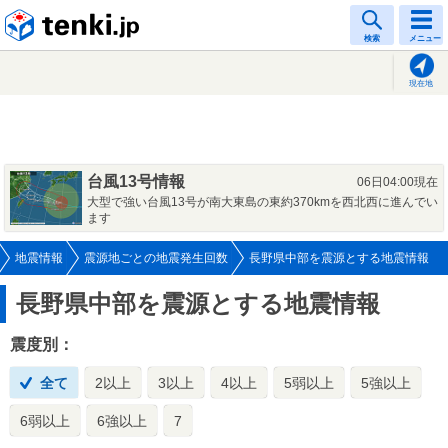
tenki.jp
検索
メニュー
現在地
台風13号情報
06日04:00現在
大型で強い台風13号が南大東島の東約370kmを西北西に進んでい
ます
地震情報
震源地ごとの地震発生回数
長野県中部を震源とする地震情報
長野県中部を震源とする地震情報
震度別：
全て
2以上
3以上
4以上
5弱以上
5強以上
6弱以上
6強以上
7