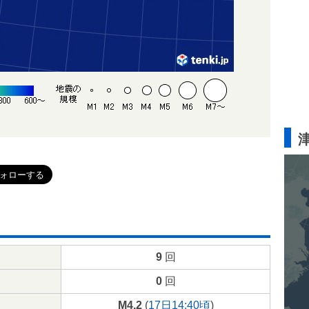
9
回
0
回
M4.2
(
17日14:40頃
)