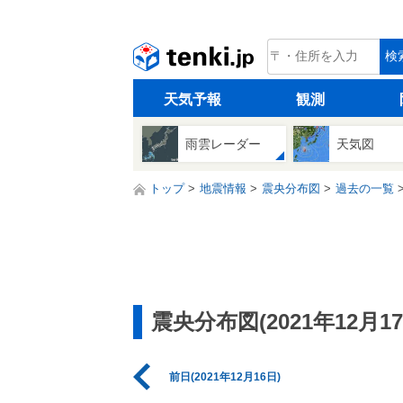
tenki.jp
検
天気予報
観測
雨雲レーダー
天気図
トップ
地震情報
震央分布図
過去の一覧
震央分布図(2021年12月17
前日(2021年12月16日)