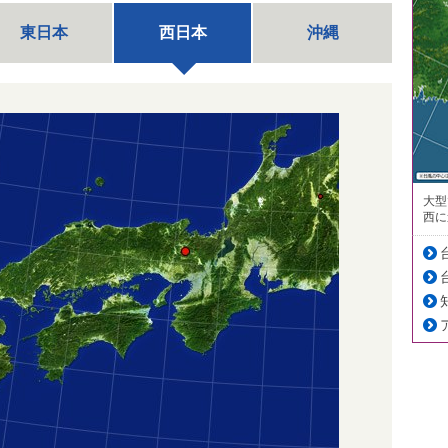
東日本
西日本
沖縄
大型
西に