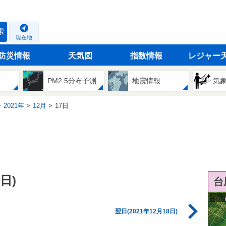
索
現在地
防災情報
天気図
指数情報
レジャー
PM2.5分布予測
地震情報
気
2021年
12月
17日
日)
台
翌日(2021年12月18日)