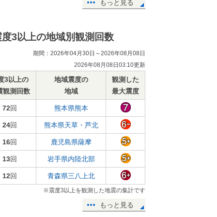
もっと見る
震度3以上の地域別観測回数
期間：2026年04月30日～2026年08月08日
2026年08月08日03:10更新
度3以上の
地域震度の
観測した
震観測回数
地域
最大震度
72
回
熊本県熊本
24
回
熊本県天草・芦北
16
回
鹿児島県薩摩
13
回
岩手県内陸北部
12
回
青森県三八上北
※震度3以上を観測した地震の集計です
もっと見る