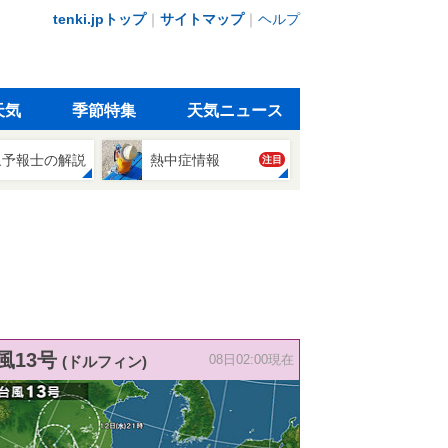
tenki.jpトップ
｜
サイトマップ
｜
ヘルプ
天気
季節特集
天気ニュース
象予報士の解説
熱中症情報
注目
風13号
(ドルフィン)
08日02:00現在