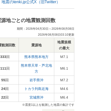
地震のtenki.jp公式X（旧Twitter）
震源地ごとの地震観測回数
期間：2026年04月30日～2026年08月08日
2026年08月08日03:10更新
地震規模
震観測回数
震源地
の最大
333
回
熊本県熊本地方
M7.1
熊本県天草・芦北地
111
回
M6.1
方
55
回
岩手県沖
M7.2
24
回
トカラ列島近海
M4.6
22
回
宮城県沖
M6.4
※震度1以上を観測した地震の集計です