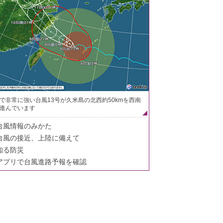
で非常に強い台風13号が久米島の北西約50kmを西南
進んでいます
台風情報のみかた
台風の接近、上陸に備えて
知る防災
アプリで台風進路予報を確認