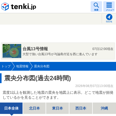
tenki.jp
検索
メニュー
現在地
台風13号情報
07日12:00現在
大型で強い台風13号が与論島付近を西に進んでいます
トップ
地震情報
震央分布図
震央分布図(過去24時間)
2026年08月07日13:00現在
震度1以上を観測した地震の震央を地図上に表示。どこで地震が頻発
しているかを見ることができます。
日本全体
北日本
東日本
西日本
沖縄