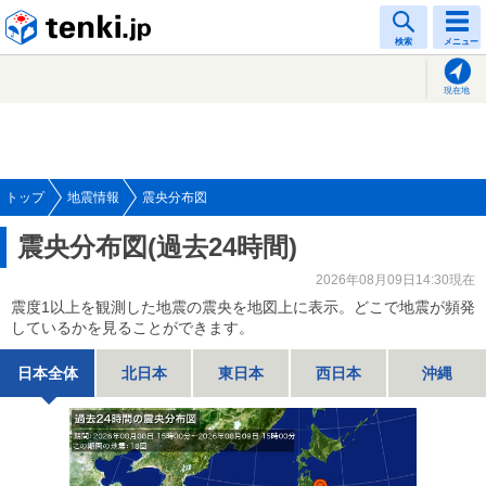
tenki.jp
検索
メニュー
現在地
トップ
地震情報
震央分布図
震央分布図(過去24時間)
2026年08月09日14:30現在
震度1以上を観測した地震の震央を地図上に表示。どこで地震が頻発
しているかを見ることができます。
日本全体
北日本
東日本
西日本
沖縄