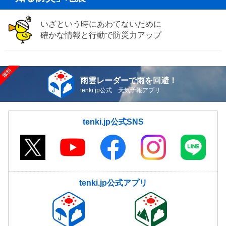
いざという時にあわてないために
確かな情報と行動で防災力アップ
雨雲レーダーで雨を回避！
tenki.jp公式 天気予報アプリ
tenki.jp公式SNS
tenki.jp公式アプリ