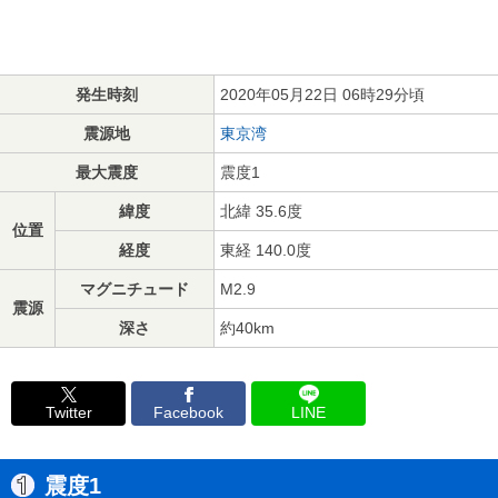
発生時刻
2020年05月22日 06時29分頃
震源地
東京湾
最大震度
震度1
緯度
北緯 35.6度
位置
経度
東経 140.0度
マグニチュード
M2.9
震源
深さ
約40km
Twitter
Facebook
LINE
震度1