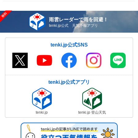
雨雲レーダーで雨を回避！
tenki.jp公式 天気予報アプリ
tenki.jp公式SNS
tenki.jp公式アプリ
tenki.jp
tenki.jp 登山天気