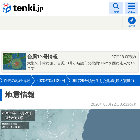
tenki.jp
検索
メニュー
現在地
台風13号情報
07日18:00現在
大型で非常に強い台風13号が名護市の北約50kmを西に進んでい
ます
過去の地震情報
2020年05月22日
06時29分頃発生した地震(最大震度1)
地震情報
2020年05月22日06:33発表