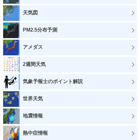
天気図
PM2.5分布予測
アメダス
2週間天気
気象予報士のポイント解説
世界天気
地震情報
熱中症情報