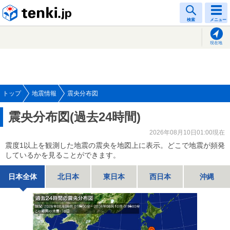
tenki.jp
検索
メニュー
現在地
トップ
地震情報
震央分布図
震央分布図(過去24時間)
2026年08月10日01:00現在
震度1以上を観測した地震の震央を地図上に表示。どこで地震が頻発
しているかを見ることができます。
日本全体
北日本
東日本
西日本
沖縄