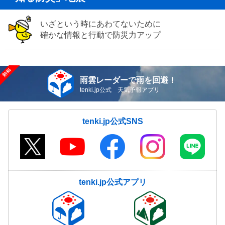
いざという時にあわてないために
確かな情報と行動で防災力アップ
雨雲レーダーで雨を回避！
tenki.jp公式 天気予報アプリ
tenki.jp公式SNS
tenki.jp公式アプリ