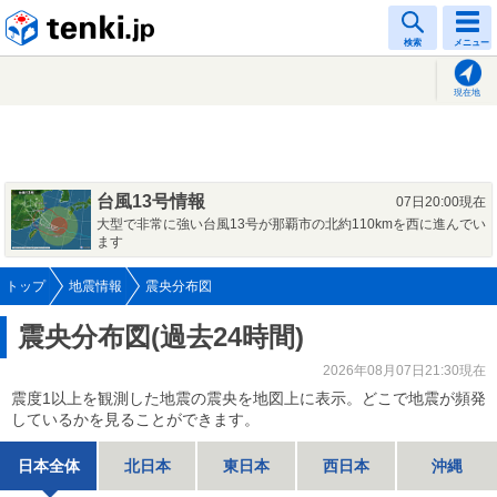
tenki.jp
検索
メニュー
現在地
台風13号情報
07日20:00現在
大型で非常に強い台風13号が那覇市の北約110kmを西に進んでい
ます
トップ
地震情報
震央分布図
震央分布図(過去24時間)
2026年08月07日21:30現在
震度1以上を観測した地震の震央を地図上に表示。どこで地震が頻発
しているかを見ることができます。
日本全体
北日本
東日本
西日本
沖縄