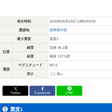
発生時刻
2020年05月19日 13時29分頃
震源地
長野県中部
最大震度
震度1
緯度
北緯 36.2度
位置
経度
東経 137.6度
マグニチュード
M2.5
震源
深さ
ごく浅い
Twitter
Facebook
LINE
震度1