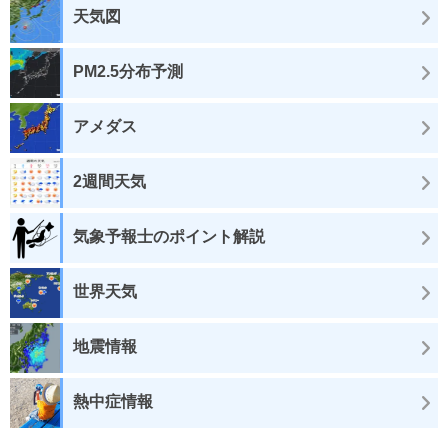
天気図
PM2.5分布予測
アメダス
2週間天気
気象予報士のポイント解説
世界天気
地震情報
熱中症情報