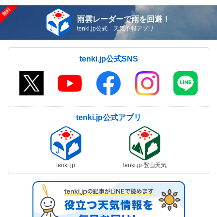
雨雲レーダーで雨を回避！
tenki.jp公式 天気予報アプリ
tenki.jp公式SNS
tenki.jp公式アプリ
tenki.jp
tenki.jp 登山天気