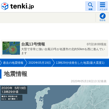
tenki.jp
検索
メニュー
現在地
台風13号情報
07日18:00現在
大型で非常に強い台風13号が名護市の北約50kmを西に進んでい
ます
過去の地震情報
2020年05月19日
13時29分頃発生した地震(最大震度1)
地震情報
2020年05月19日13:32発表