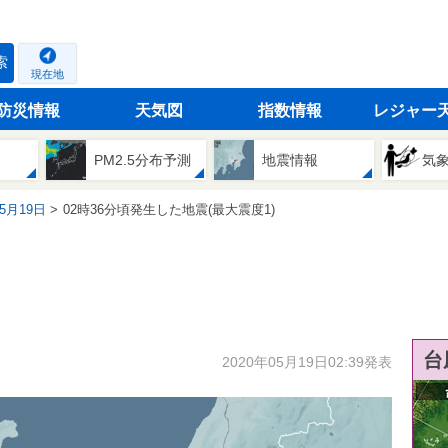
索
現在地
防災情報
天気図
指数情報
レジャー
PM2.5分布予測
地震情報
気
05月19日
02時36分頃発生した地震(最大震度1)
台
2020年05月19日02:39発表