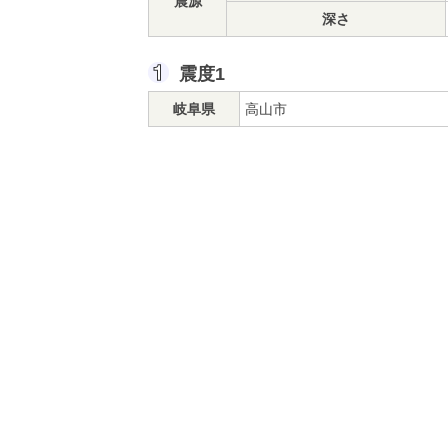
震源
深さ
震度1
岐阜県
高山市