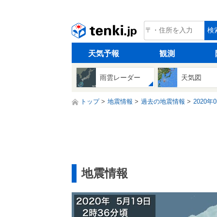
tenki.jp
検
天気予報
観測
雨雲レーダー
天気図
トップ
地震情報
過去の地震情報
2020年
地震情報