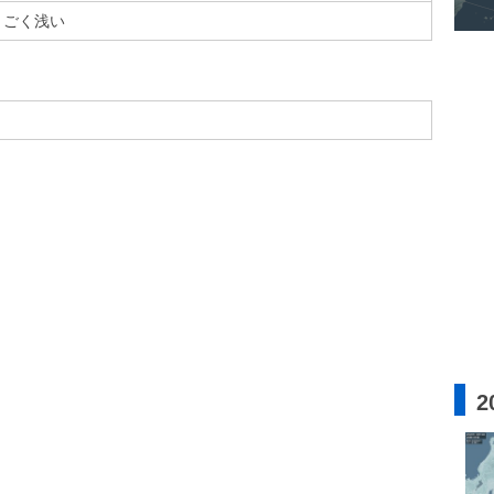
ごく浅い
2