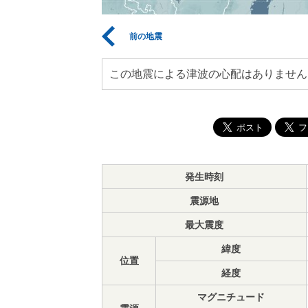
前の地震
この地震による津波の心配はありません
発生時刻
震源地
最大震度
緯度
位置
経度
マグニチュード