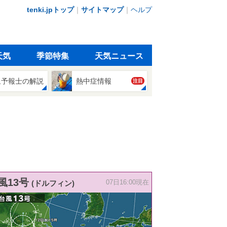
tenki.jpトップ
｜
サイトマップ
｜
ヘルプ
天気
季節特集
天気ニュース
象予報士の解説
熱中症情報
注目
風13号
(ドルフィン)
07日16:00現在