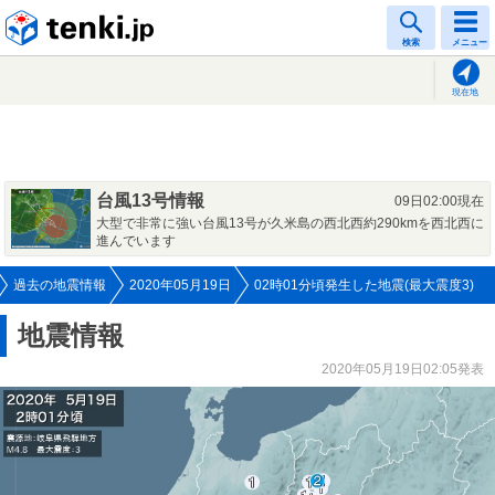
tenki.jp
検索
メニュー
現在地
台風13号情報
09日02:00現在
大型で非常に強い台風13号が久米島の西北西約290kmを西北西に
進んでいます
過去の地震情報
2020年05月19日
02時01分頃発生した地震(最大震度3)
地震情報
2020年05月19日02:05発表