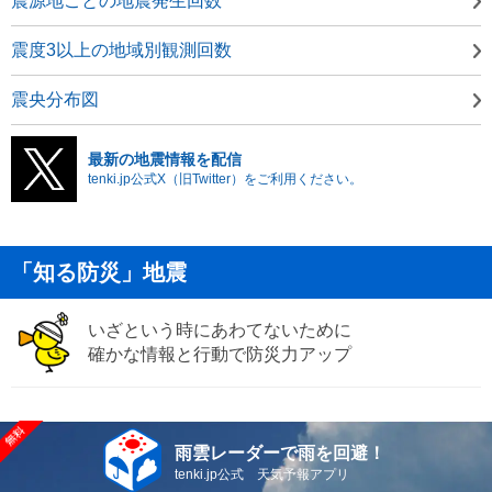
震源地ごとの地震発生回数
震度3以上の地域別観測回数
震央分布図
最新の地震情報を配信
tenki.jp公式X（旧Twitter）をご利用ください。
「知る防災」地震
いざという時にあわてないために
確かな情報と行動で防災力アップ
雨雲レーダーで雨を回避！
tenki.jp公式 天気予報アプリ