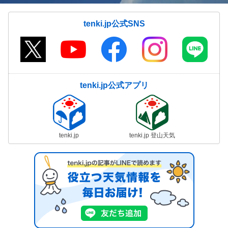
tenki.jp公式SNS
tenki.jp公式アプリ
tenki.jp
tenki.jp 登山天気