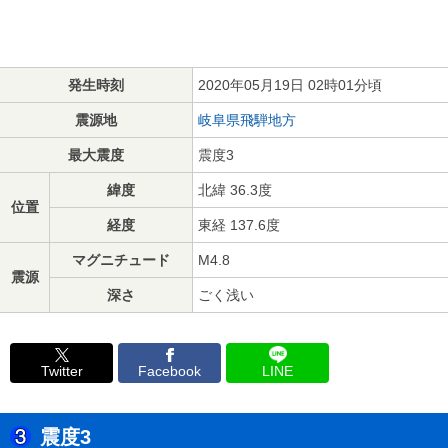
発生時刻
2020年05月19日 02時01分頃
震源地
岐阜県飛騨地方
最大震度
震度3
緯度
北緯 36.3度
位置
経度
東経 137.6度
マグニチュード
M4.8
震源
深さ
ごく浅い
Twitter
Facebook
LINE
震度3