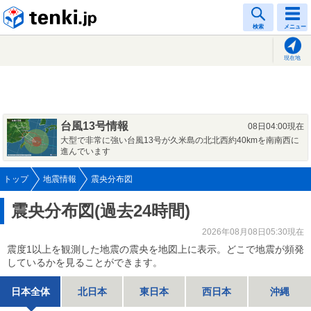
tenki.jp
検索
メニュー
現在地
台風13号情報
08日04:00現在
大型で非常に強い台風13号が久米島の北北西約40kmを南南西に
進んでいます
トップ
地震情報
震央分布図
震央分布図(過去24時間)
2026年08月08日05:30現在
震度1以上を観測した地震の震央を地図上に表示。どこで地震が頻発
しているかを見ることができます。
日本全体
北日本
東日本
西日本
沖縄