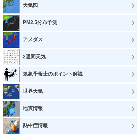
天気図
PM2.5分布予測
アメダス
2週間天気
気象予報士のポイント解説
世界天気
地震情報
熱中症情報