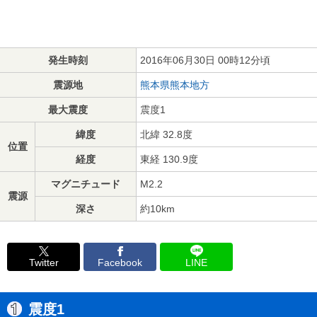
発生時刻
2016年06月30日 00時12分頃
震源地
熊本県熊本地方
最大震度
震度1
緯度
北緯 32.8度
位置
経度
東経 130.9度
マグニチュード
M2.2
震源
深さ
約10km
Twitter
Facebook
LINE
震度1