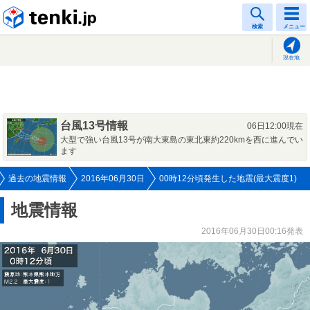
tenki.jp
検索
メニュー
現在地
台風13号情報
06日12:00現在
大型で強い台風13号が南大東島の東北東約220kmを西に進んでい
ます
過去の地震情報
2016年06月30日
00時12分頃発生した地震(最大震度1)
地震情報
2016年06月30日00:16発表