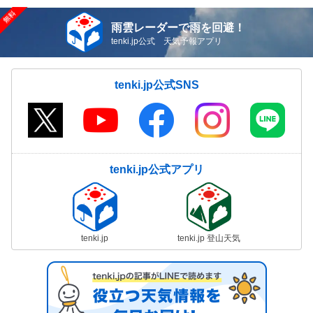
雨雲レーダーで雨を回避！
tenki.jp公式 天気予報アプリ
tenki.jp公式SNS
tenki.jp公式アプリ
tenki.jp
tenki.jp 登山天気