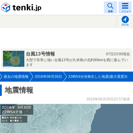
tenki.jp
検索
メニュー
現在地
台風13号情報
07日23:00現在
大型で非常に強い台風13号が久米島の北約90kmを西に進んでい
ます
過去の地震情報
2016年06月30日
22時54分頃発生した地震(最大震度3)
地震情報
2016年06月30日22:57発表