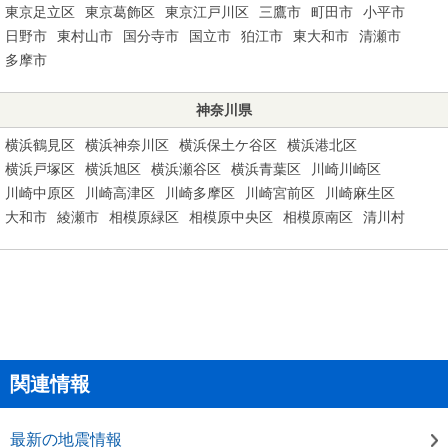
東京足立区
東京葛飾区
東京江戸川区
三鷹市
町田市
小平市
日野市
東村山市
国分寺市
国立市
狛江市
東大和市
清瀬市
多摩市
神奈川県
横浜鶴見区
横浜神奈川区
横浜保土ケ谷区
横浜港北区
横浜戸塚区
横浜旭区
横浜瀬谷区
横浜青葉区
川崎川崎区
川崎中原区
川崎高津区
川崎多摩区
川崎宮前区
川崎麻生区
大和市
綾瀬市
相模原緑区
相模原中央区
相模原南区
清川村
関連情報
最新の地震情報