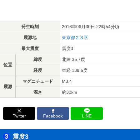
発生時刻
2016年06月30日 22時54分頃
震源地
東京都２３区
最大震度
震度3
緯度
北緯 35.7度
位置
経度
東経 139.6度
マグニチュード
M3.4
震源
深さ
約30km
Twitter
Facebook
LINE
震度3