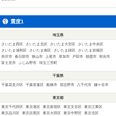
震度1
埼玉県
さいたま西区
さいたま北区
さいたま大宮区
さいたま中央区
さいたま浦和区
さいたま南区
さいたま緑区
さいたま岩槻区
所沢市
春日部市
狭山市
上尾市
草加市
戸田市
朝霞市
和光市
富士見市
ふじみ野市
埼玉三芳町
千葉県
千葉花見川区
千葉若葉区
船橋市
習志野市
八千代市
鎌ケ谷市
東京都
東京千代田区
東京港区
東京新宿区
東京文京区
東京江東区
東京品川区
東京目黒区
東京大田区
東京中野区
東京北区