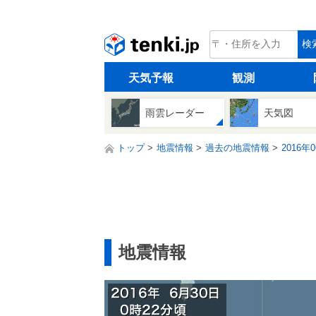
tenki.jp
検
天気予報
観測
雨雲レーダー
天気図
トップ
地震情報
過去の地震情報
2016年
地震情報