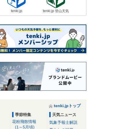
tenki.jp
tenki.jp 登山天気
tenki.jpトップ
季節特集
天気ニュース
花粉飛散情報
気象予報士解説
(1～5月頃)