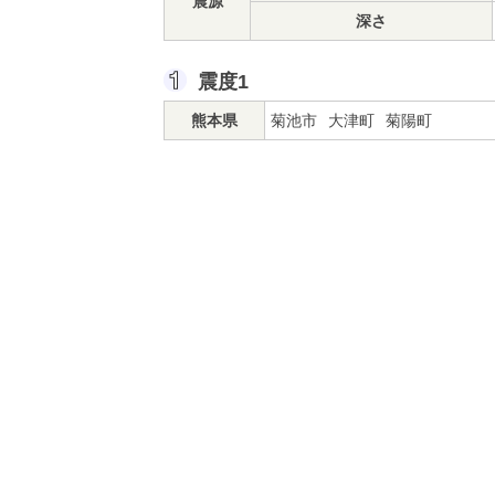
震源
深さ
震度1
熊本県
菊池市
大津町
菊陽町