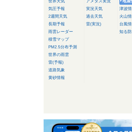
世界天気
アメダス実況
地震
気圧予報
実況天気
津波情
2週間天気
過去天気
火山情
長期予報
雷(実況)
台風情
雨雲レーダー
知る防
積雪マップ
PM2.5分布予測
世界の雨雲
雷(予報)
道路気象
黄砂情報