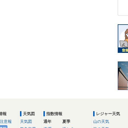
情報
天気図
指数情報
レジャー天気
注意報
天気図
通年
夏季
山の天気