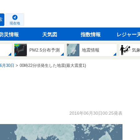
索
現在地
防災情報
天気図
指数情報
レジャー
PM2.5分布予測
地震情報
気
06月30日
00時22分頃発生した地震(最大震度1)
2016年06月30日00:25発表