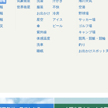
情報
気象衛星
洗濯
汗かき
海の天気
報
世界衛星
服装
不快
空港
報
お出かけ
冷房
野球場
報
星空
アイス
サッカー場
災
傘
ビール
ゴルフ場
紫外線
キャンプ場
体感温度
競馬・競艇・競輪
洗車
釣り
睡眠
お出かけスポット