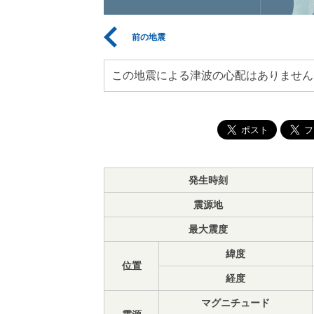
前の地震
この地震による津波の心配はありません
発生時刻
震源地
最大震度
緯度
位置
経度
マグニチュード