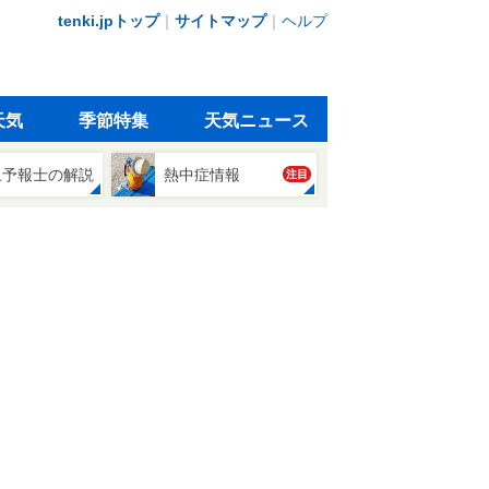
tenki.jpトップ
｜
サイトマップ
｜
ヘルプ
天気
季節特集
天気ニュース
象予報士の解説
熱中症情報
注目