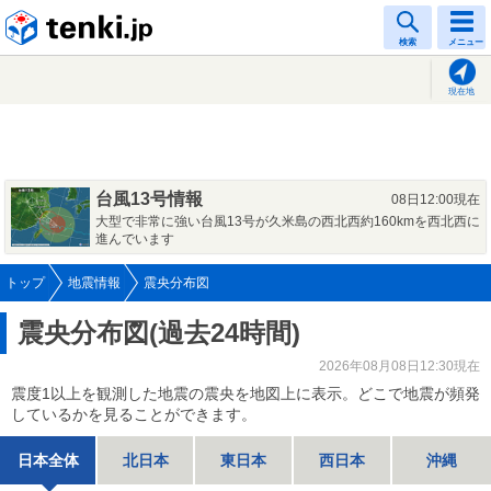
tenki.jp
検索
メニュー
現在地
台風13号情報
08日12:00現在
大型で非常に強い台風13号が久米島の西北西約160kmを西北西に
進んでいます
トップ
地震情報
震央分布図
震央分布図(過去24時間)
2026年08月08日12:30現在
震度1以上を観測した地震の震央を地図上に表示。どこで地震が頻発
しているかを見ることができます。
日本全体
北日本
東日本
西日本
沖縄