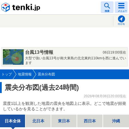
tenki.jp
検索
メニュー
現在地
台風13号情報
06日19:00現在
大型で強い台風13号が南大東島の北北東約110kmを西に進んでい
ます
トップ
地震情報
震央分布図
震央分布図(過去24時間)
2026年08月06日20:00現在
震度1以上を観測した地震の震央を地図上に表示。どこで地震が頻発
しているかを見ることができます。
日本全体
北日本
東日本
西日本
沖縄