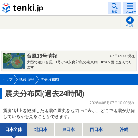
tenki.jp
検索
メニュー
現在地
台風13号情報
07日09:00現在
大型で強い台風13号が沖永良部島の南東約30kmを西に進んでい
ます
トップ
地震情報
震央分布図
震央分布図(過去24時間)
2026年08月07日10:00現在
震度1以上を観測した地震の震央を地図上に表示。どこで地震が頻発
しているかを見ることができます。
日本全体
北日本
東日本
西日本
沖縄