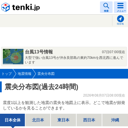
tenki.jp
検索
メニュー
現在地
台風13号情報
07日07:00現在
大型で強い台風13号が沖永良部島の東約70kmを西北西に進んで
います
トップ
地震情報
震央分布図
震央分布図(過去24時間)
2026年08月07日08:00現在
震度1以上を観測した地震の震央を地図上に表示。どこで地震が頻発
しているかを見ることができます。
日本全体
北日本
東日本
西日本
沖縄