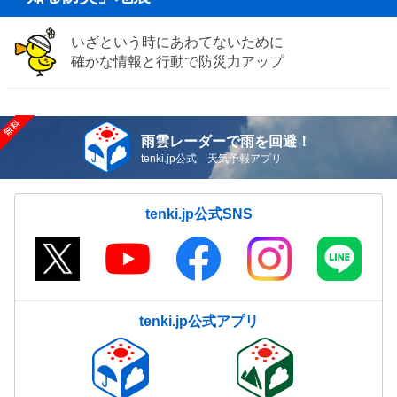
いざという時にあわてないために
確かな情報と行動で防災力アップ
雨雲レーダーで雨を回避！
tenki.jp公式 天気予報アプリ
tenki.jp公式SNS
tenki.jp公式アプリ