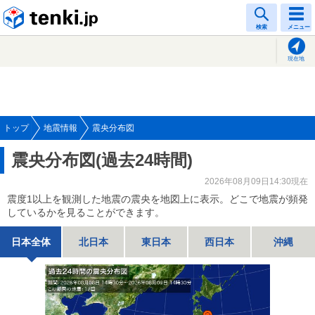
tenki.jp
検索
メニュー
現在地
トップ
地震情報
震央分布図
震央分布図(過去24時間)
2026年08月09日14:30現在
震度1以上を観測した地震の震央を地図上に表示。どこで地震が頻発
しているかを見ることができます。
日本全体
北日本
東日本
西日本
沖縄