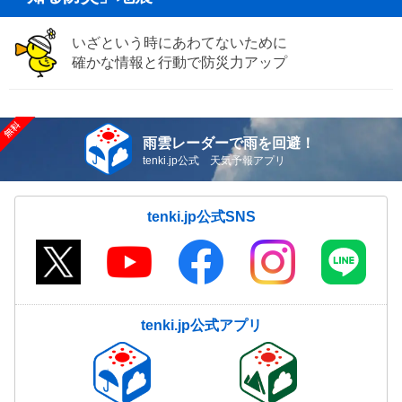
いざという時にあわてないために
確かな情報と行動で防災力アップ
雨雲レーダーで雨を回避！
tenki.jp公式 天気予報アプリ
tenki.jp公式SNS
tenki.jp公式アプリ