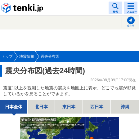
tenki.jp
検索
メニュー
現在地
トップ
地震情報
震央分布図
震央分布図(過去24時間)
2026年08月09日17:00現在
震度1以上を観測した地震の震央を地図上に表示。どこで地震が頻発
しているかを見ることができます。
日本全体
北日本
東日本
西日本
沖縄