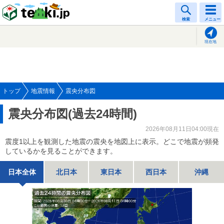
tenki.jp
検索
メニュー
現在地
トップ
地震情報
震央分布図
震央分布図(過去24時間)
2026年08月11日04:00現在
震度1以上を観測した地震の震央を地図上に表示。どこで地震が頻発
しているかを見ることができます。
日本全体
北日本
東日本
西日本
沖縄