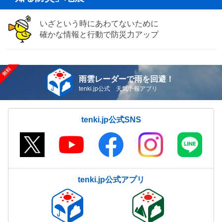
いざという時にあわてないために
確かな情報と行動で防災力アップ
雨雲レーダーで雨を回避！
tenki.jp公式 天気予報アプリ
tenki.jp公式SNS
tenki.jp公式アプリ