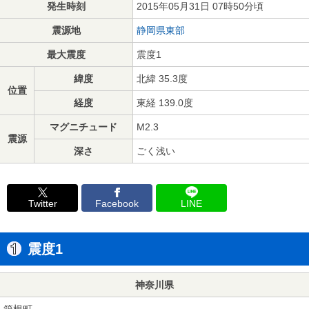
発生時刻
2015年05月31日 07時50分頃
震源地
静岡県東部
最大震度
震度1
緯度
北緯 35.3度
位置
経度
東経 139.0度
マグニチュード
M2.3
震源
深さ
ごく浅い
Twitter
Facebook
LINE
震度1
神奈川県
箱根町