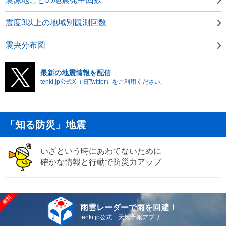
震度3以上の地域別観測回数
震央分布図
最新の地震情報を配信
tenki.jp公式X（旧Twitter）をご利用ください。
「知る防災」地震
いざという時にあわてないために
確かな情報と行動で防災力アップ
雨雲レーダーで雨を回避！
tenki.jp公式 天気予報アプリ