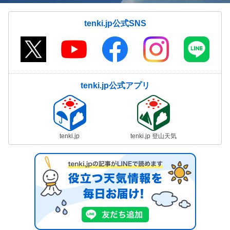
tenki.jp公式SNS
tenki.jp公式アプリ
tenki.jp
tenki.jp 登山天気