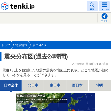
tenki.jp
検索
メニュー
現在地
トップ
地震情報
震央分布図
震央分布図(過去24時間)
2026年08月10日01:00現在
震度1以上を観測した地震の震央を地図上に表示。どこで地震が頻発
しているかを見ることができます。
日本全体
北日本
東日本
西日本
沖縄