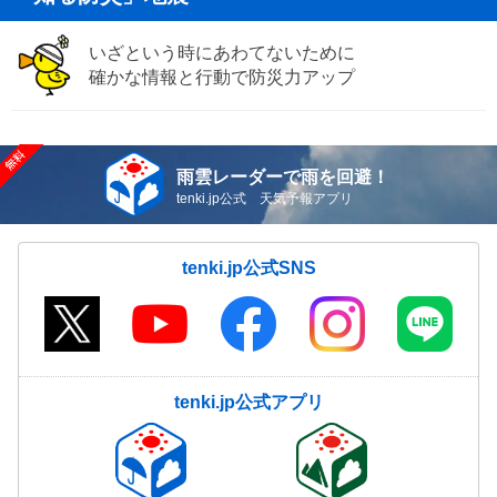
いざという時にあわてないために
確かな情報と行動で防災力アップ
雨雲レーダーで雨を回避！
tenki.jp公式 天気予報アプリ
tenki.jp公式SNS
tenki.jp公式アプリ