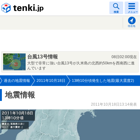
tenki.jp
検索
メニュー
現在地
台風13号情報
08日02:00現在
大型で非常に強い台風13号が久米島の北西約50kmを西南西に進
んでいます
過去の地震情報
2011年10月18日
13時10分頃発生した地震(最大震度2)
地震情報
2011年10月18日13:14発表