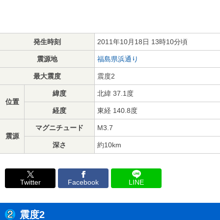
発生時刻
2011年10月18日 13時10分頃
震源地
福島県浜通り
最大震度
震度2
緯度
北緯 37.1度
位置
経度
東経 140.8度
マグニチュード
M3.7
震源
深さ
約10km
Twitter
Facebook
LINE
震度2