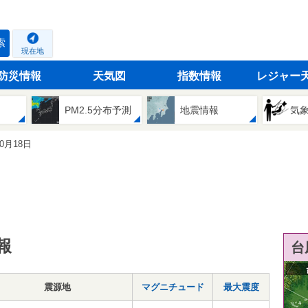
索
現在地
防災情報
天気図
指数情報
レジャー
PM2.5分布予測
地震情報
気
10月18日
報
台
震源地
マグニチュード
最大震度