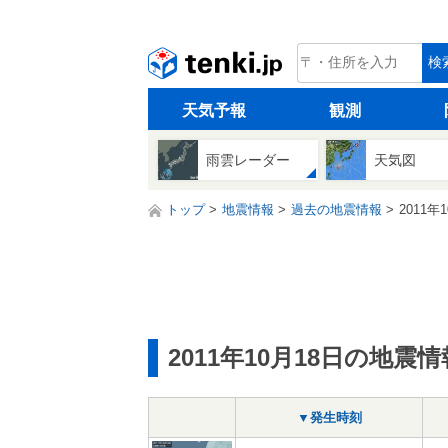
tenki.jp
検
天気予報
観測
雨雲レーダー
天気図
トップ
地震情報
過去の地震情報
2011年
2011年10月18日の地震情
▼発生時刻