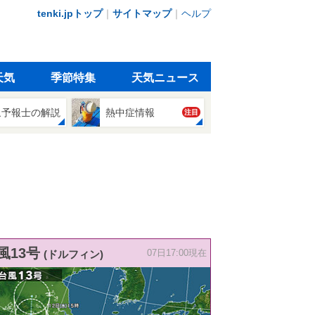
tenki.jpトップ
｜
サイトマップ
｜
ヘルプ
天気
季節特集
天気ニュース
象予報士の解説
熱中症情報
注目
風13号
(ドルフィン)
07日17:00現在