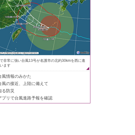
で非常に強い台風13号が名護市の北約30kmを西に進
います
台風情報のみかた
台風の接近、上陸に備えて
知る防災
アプリで台風進路予報を確認