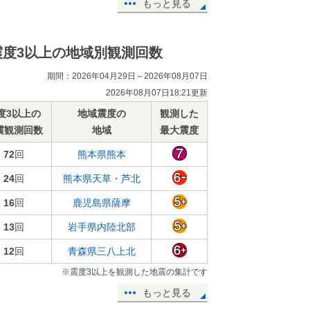
もっと見る
震度3以上の地域別観測回数
期間：2026年04月29日～2026年08月07日
2026年08月07日18:21更新
度3以上の
地域震度の
観測した
震観測回数
地域
最大震度
72
回
熊本県熊本
24
回
熊本県天草・芦北
16
回
鹿児島県薩摩
13
回
岩手県内陸北部
12
回
青森県三八上北
※震度3以上を観測した地震の集計です
もっと見る