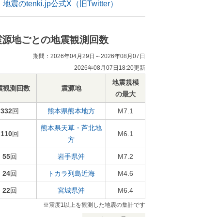
地震のtenki.jp公式X（旧Twitter）
震源地ごとの地震観測回数
期間：2026年04月29日～2026年08月07日
2026年08月07日18:20更新
地震規模
震観測回数
震源地
の最大
332
回
熊本県熊本地方
M7.1
熊本県天草・芦北地
110
回
M6.1
方
55
回
岩手県沖
M7.2
24
回
トカラ列島近海
M4.6
22
回
宮城県沖
M6.4
※震度1以上を観測した地震の集計です