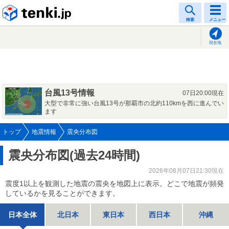
tenki.jp
検索
メニュー
現在地
台風13号情報
07日20:00現在
大型で非常に強い台風13号が那覇市の北約110kmを西に進んでい
ます
トップ
地震情報
震央分布図
震央分布図(過去24時間)
2026年08月07日21:30現在
震度1以上を観測した地震の震央を地図上に表示。どこで地震が頻発
しているかを見ることができます。
日本全体
北日本
東日本
西日本
沖縄